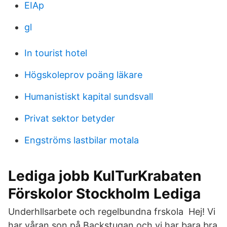
EIAp
gl
In tourist hotel
Högskoleprov poäng läkare
Humanistiskt kapital sundsvall
Privat sektor betyder
Engströms lastbilar motala
Lediga jobb KulTurKrabaten
Förskolor Stockholm Lediga
Underhllsarbete och regelbundna frskola Hej! Vi
har våran son på Backstugan och vi har bara bra