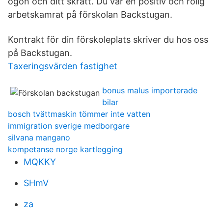
ögon och ditt skratt. Du var en positiv och rolig
arbetskamrat på förskolan Backstugan.
Kontrakt för din förskoleplats skriver du hos oss
på Backstugan.
Taxeringsvärden fastighet
bonus malus importerade
bilar
bosch tvättmaskin tömmer inte vatten
immigration sverige medborgare
silvana mangano
kompetanse norge kartlegging
MQKKY
SHmV
za