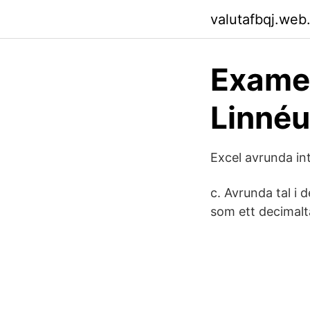
valutafbqj.web
Examen
Linnéu
Excel avrunda int
c. Avrunda tal i 
som ett decimalta