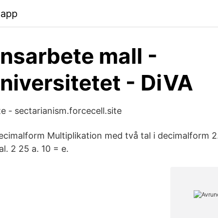
.app
sarbete mall -
niversitetet - DiVA
e - sectarianism.forcecell.site
decimalform Multiplikation med två tal i decimalform 2
l. 2 25 a. 10 = e.