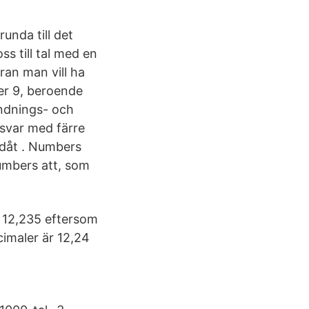
unda till det
s till tal med en
fran man vill ha
ler 9, beroende
undnings- och
 svar med färre
edåt . Numbers
Numbers att, som
r 12,235 eftersom
cimaler är 12,24