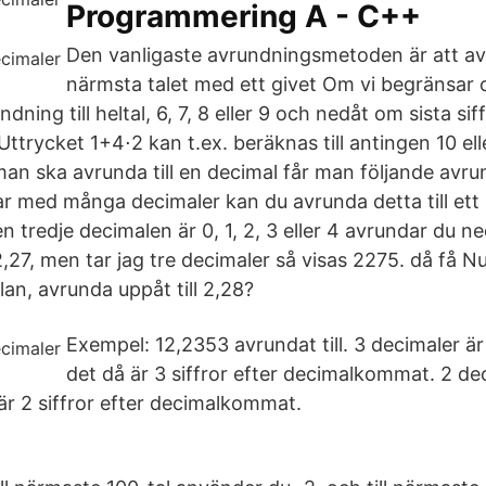
Programmering A - C++
Den vanligaste avrundningsmetoden är att avr
närmsta talet med ett givet Om vi begränsar os
ning till heltal, 6, 7, 8 eller 9 och nedåt om sista sif
 Uttrycket 1+4⋅2 kan t.ex. beräknas till antingen 10 el
n ska avrunda till en decimal får man följande avr
ar med många decimaler kan du avrunda detta till ett
 tredje decimalen är 0, 1, 2, 3 eller 4 avrundar du n
2,27, men tar jag tre decimaler så visas 2275. då få 
olan, avrunda uppåt till 2,28?
Exempel: 12,2353 avrundat till. 3 decimaler ä
det då är 3 siffror efter decimalkommat. 2 de
är 2 siffror efter decimalkommat.