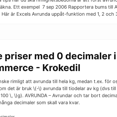
äkna. Ett exempel 7 sep 2006 Rapportera bums till
a Här är Excels Avrunda uppåt-funktion med 1, 2 och 
e priser med 0 decimaler i
erce - Krokedil
ske rimligt att avrunda till hela kg, medan t.ex. för os
som det är bruk \(-\) avrunda till tiodelar av kg (dvs t
\, 100 \, \)g). AVRUNDA – Avrundar och tar bort decima
nga decimaler som skall vara kvar.