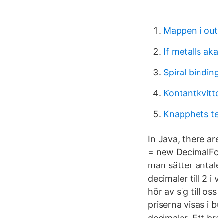
Mappen i out
If metalls ak
Spiral binding
Kontantkvitt
Knapphets te
In Java, there a
= new DecimalFor
man sätter antal
decimaler till 2
hör av sig till o
priserna visas i b
decimaler. Ett br