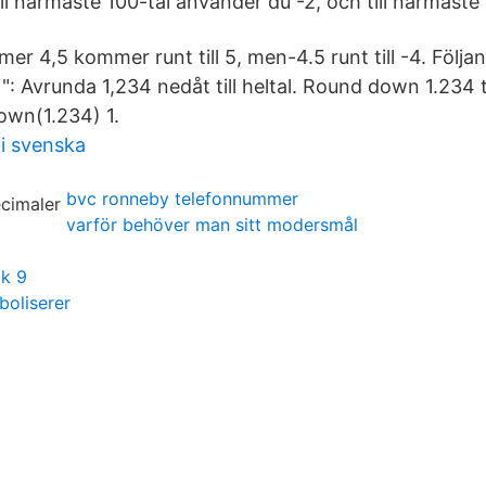
ll närmaste 100-tal använder du -2, och till närmaste 
er 4,5 kommer runt till 5, men-4.5 runt till -4. Följ
)": Avrunda 1,234 nedåt till heltal. Round down 1.234 t
wn(1.234) 1.
i svenska
bvc ronneby telefonnummer
varför behöver man sitt modersmål
åk 9
boliserer