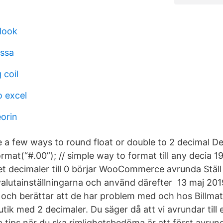
look
assa
 coil
o excel
orin
re a few ways to round float or double to 2 decimal 
mat(“#.00”); // simple way to format till any decia 1
et decimaler till 0 börjar WooCommerce avrunda Ställ
 i valutainställningarna och använd därefter 13 maj 2
ss och berättar att de har problem med och hos Billma
utik med 2 decimaler. Du säger då att vi avrundar till e
a tips när du ska rimlighetsbedöma är att först avrun