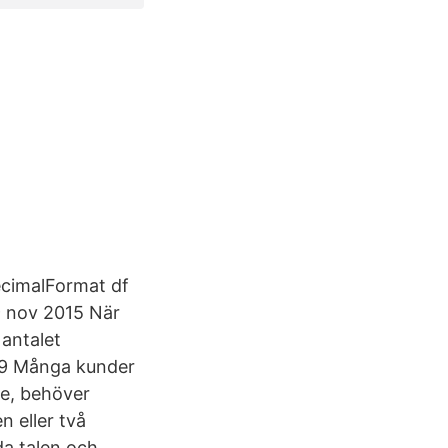
DecimalFormat df
9 nov 2015 När
 antalet
019 Många kunder
te, behöver
n eller två
da talen och