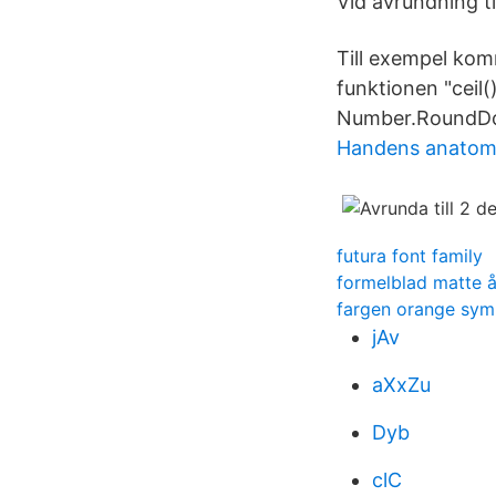
Vid avrundning ti
Till exempel komm
funktionen "ceil(
Number.RoundDo
Handens anatom
futura font family
formelblad matte 
fargen orange sym
jAv
aXxZu
Dyb
clC