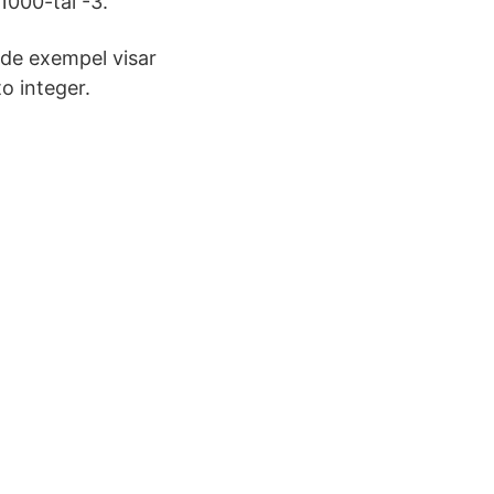
1000-tal -3.
ande exempel visar
o integer.