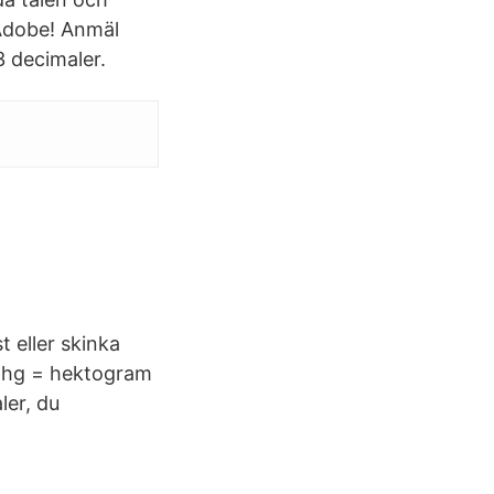
 Adobe! Anmäl
3 decimaler.
t eller skinka
ill hg = hektogram
ler, du