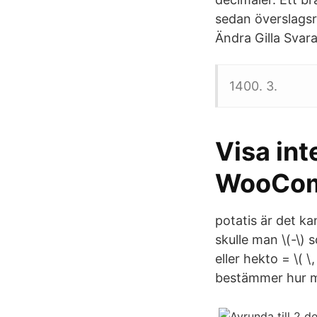
sedan överslagsr
Ändra Gilla Svar
1400. 3.
Visa int
WooComm
potatis är det kan
skulle man \(-\) 
eller hekto = \( 
bestämmer hur må