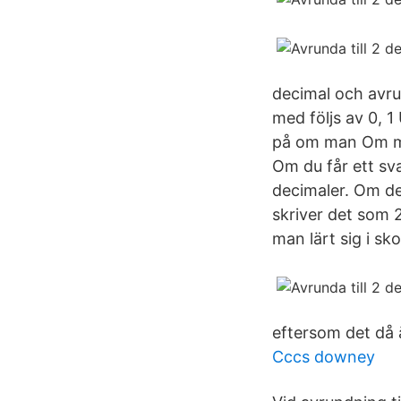
decimal och avrund
med följs av 0, 1
på om man Om ma
Om du får ett sv
decimaler. Om den
skriver det som 
man lärt sig i sk
eftersom det då 
Cccs downey