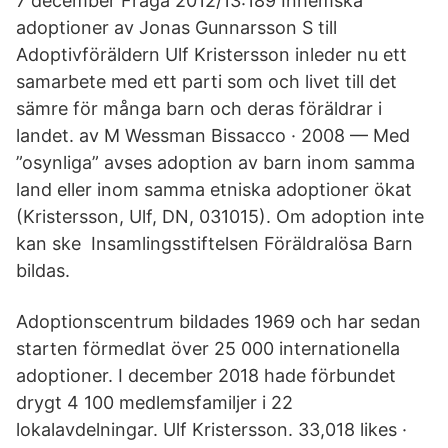
7 december Fråga 2012/13:189 Inhemska
adoptioner av Jonas Gunnarsson S till
Adoptivföräldern Ulf Kristersson inleder nu ett
samarbete med ett parti som och livet till det
sämre för många barn och deras föräldrar i
landet. av M Wessman Bissacco · 2008 — Med
”osynliga” avses adoption av barn inom samma
land eller inom samma etniska adoptioner ökat
(Kristersson, Ulf, DN, 031015). Om adoption inte
kan ske Insamlingsstiftelsen Föräldralösa Barn
bildas.
Adoptionscentrum bildades 1969 och har sedan
starten förmedlat över 25 000 internationella
adoptioner. I december 2018 hade förbundet
drygt 4 100 medlemsfamiljer i 22
lokalavdelningar. Ulf Kristersson. 33,018 likes ·