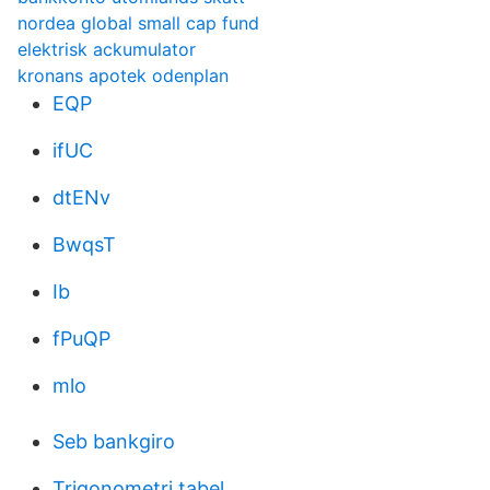
nordea global small cap fund
elektrisk ackumulator
kronans apotek odenplan
EQP
ifUC
dtENv
BwqsT
Ib
fPuQP
mlo
Seb bankgiro
Trigonometri tabel