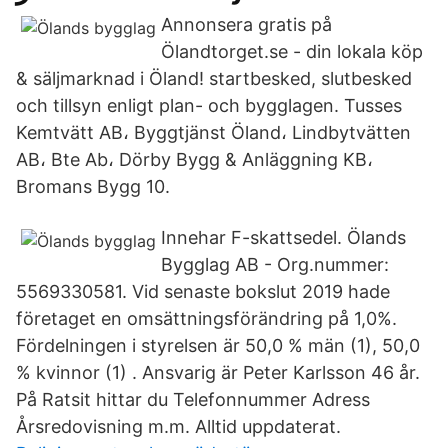
Annonsera gratis på
Ölandtorget.se - din lokala köp
& säljmarknad i Öland! startbesked, slutbesked
och tillsyn enligt plan- och bygglagen. Tusses
Kemtvätt AB، Byggtjänst Öland، Lindbytvätten
AB، Bte Ab، Dörby Bygg & Anläggning KB،
Bromans Bygg 10.
Innehar F-skattsedel. Ölands
Bygglag AB - Org.nummer:
5569330581. Vid senaste bokslut 2019 hade
företaget en omsättningsförändring på 1,0%.
Fördelningen i styrelsen är 50,0 % män (1), 50,0
% kvinnor (1) . Ansvarig är Peter Karlsson 46 år.
På Ratsit hittar du Telefonnummer Adress
Årsredovisning m.m. Alltid uppdaterat.