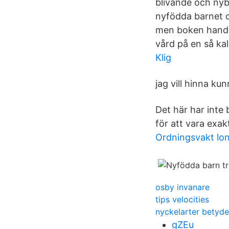
blivande och nybl
nyfödda barnet oc
men boken handla
vård på en så kal
Klig
jag vill hinna ku
Det här har inte
för att vara exak
Ordningsvakt lon
osby invanare
tips velocities
nyckelarter betyde
gZEu