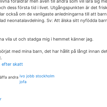
ivna föräldrar men även till andra som vill lära sig m
h dess första tid i livet. Utgångspunkten är det fri
r också om de vanligaste anledningarna till att barn
lad neonatalavdelning. Sv: Att älska sitt nyfödda bar
nna vila ut och stadga mig i hemmet känner jag.
 börjat med mina barn, det har hållit på långt innan 
t.
 efter skatt
ivo jobb stockholm
jofa
r