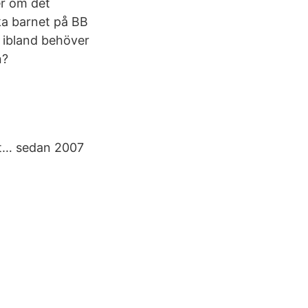
er om det
ska barnet på BB
 ibland behöver
n?
det… sedan 2007