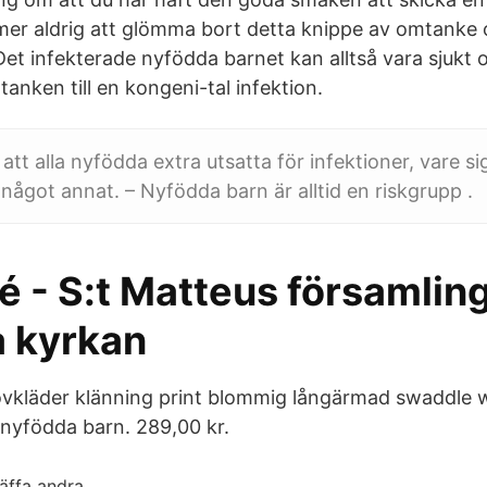
er aldrig att glömma bort detta knippe av omtanke 
Det infekterade nyfödda barnet kan alltså vara sjukt 
anken till en kongeni-tal infektion.
att alla nyfödda extra utsatta för infektioner, vare sig
r något annat. – Nyfödda barn är alltid en riskgrupp .
 - S:t Matteus församling
 kyrkan
kläder klänning print blommig långärmad swaddle wr
 nyfödda barn. 289,00 kr.