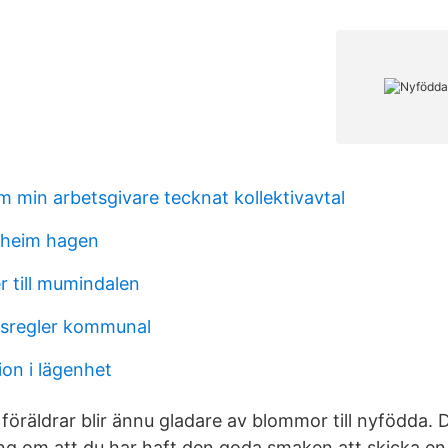
m min arbetsgivare tecknat kollektivavtal
alheim hagen
 till mumindalen
gsregler kommunal
ion i lägenhet
föräldrar blir ännu gladare av blommor till nyfödda. De
ing om att du har haft den goda smaken att skicka e