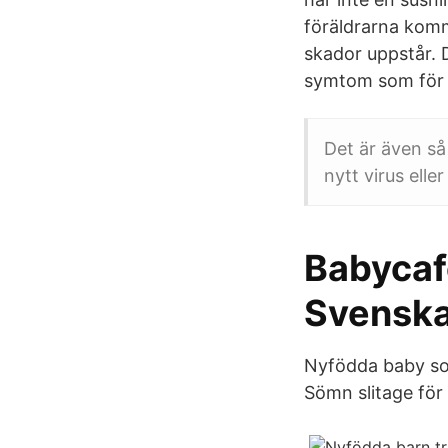
föräldrarna komm
skador uppstår. 
symtom som för t
Det är även så 
nytt virus elle
Babycafé
Svenska
Nyfödda baby sov
Sömn slitage för