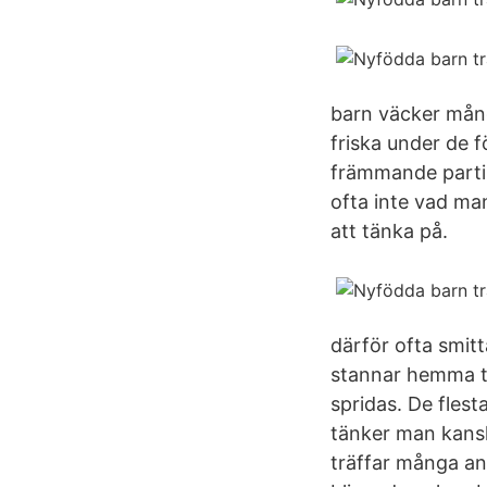
barn väcker många
friska under de 
främmande partik
ofta inte vad ma
att tänka på.
därför ofta smit
stannar hemma til
spridas. De flest
tänker man kansk
träffar många and