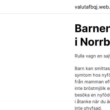
valutafbqj.web
Barnen
i Norr
Rulla vagn en saj
Barn kan smittas
symtom hos nyföd
från mamman efter
inte bröstmjölk e
besöka en nyfödd 
i åtanke när du ä
inte ohyfsad.