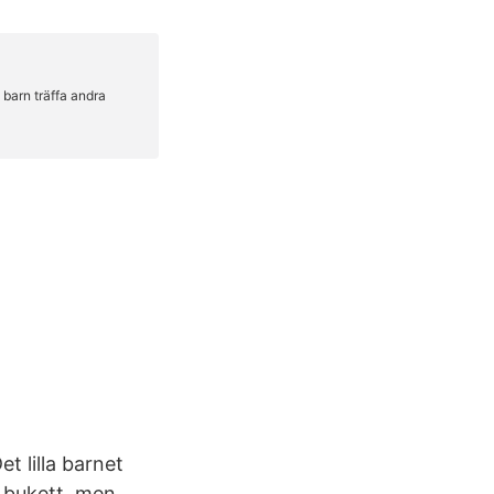
t lilla barnet
n bukett, men