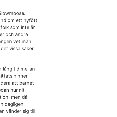
 Slowmoose.
and om ett nyfött
folk som inte är
ier och andra
gången vet man
 det vissa saker
 lång tid mellan
ittats hinner
dera att barnet
redan hunnit
ation, men då
ch dagligen
 vänder sig till