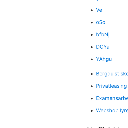
Ve
oSo
bfbNj
DCYa
YAhgu
Bergquist sk
Privatleasing 
Examensarbet
Webshop lyr