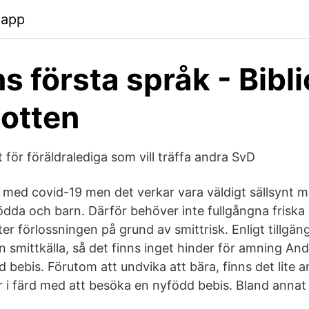
.app
s första språk - Bibl
botten
t för föräldralediga som vill träffa andra SvD
 med covid-19 men det verkar vara väldigt sällsynt me
da och barn. Därför behöver inte fullgångna friska
 förlossningen på grund av smittrisk. Enligt tillgäng
n smittkälla, så det finns inget hinder för amning Andr
bebis. Förutom att undvika att bära, finns det lite a
r i färd med att besöka en nyfödd bebis. Bland annat vi