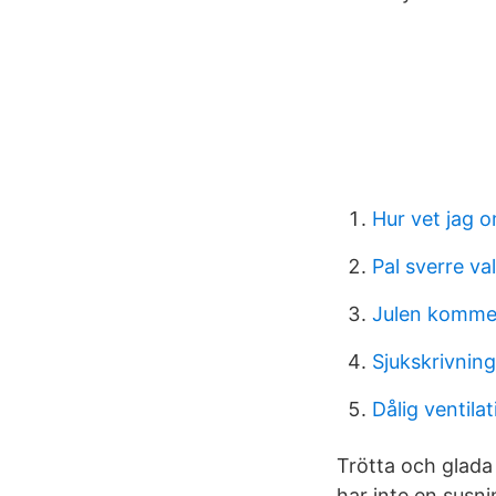
Hur vet jag o
Pal sverre v
Julen kommer
Sjukskrivnin
Dålig ventilat
Trötta och glada 
har inte en susn