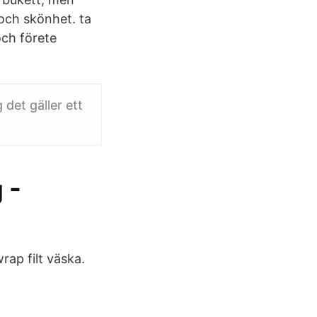
och skönhet. ta
och förete
 det gäller ett
 -
ap filt väska.