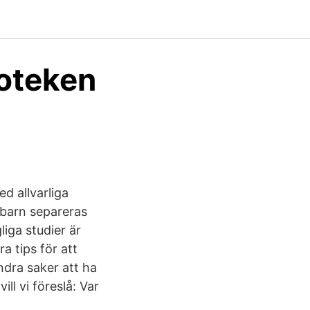
ioteken
d allvarliga
 barn separeras
liga studier är
a tips för att
ndra saker att ha
ll vi föreslå: Var