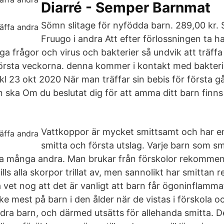
Diarré - Semper Barnmat
Sömn slitage för nyfödda barn. 289,00 kr.
Fruugo i andra Att efter förlossningen ta h
 frågor och virus och bakterier så undvik att träffa 
första veckorna. denna kommer i kontakt med bakter
l 23 okt 2020 När man träffar sin bebis för första 
n ska Om du beslutat dig för att amma ditt barn finns
Vattkoppor är mycket smittsamt och har en
smitta och första utslag. Varje barn som sm
ta många andra. Man brukar från förskolor rekommen
ls alla skorpor trillat av, men sannolikt har smittan 
a vet nog att det är vanligt att barn får ögoninflamm
e mest på barn i den ålder när de vistas i förskola o
ra barn, och därmed utsätts för allehanda smitta. Den