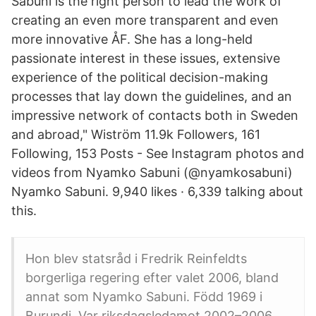
Sabuni is the right person to lead the work of
creating an even more transparent and even
more innovative ÅF. She has a long-held
passionate interest in these issues, extensive
experience of the political decision-making
processes that lay down the guidelines, and an
impressive network of contacts both in Sweden
and abroad," Wiström 11.9k Followers, 161
Following, 153 Posts - See Instagram photos and
videos from Nyamko Sabuni (@nyamkosabuni)
Nyamko Sabuni. 9,940 likes · 6,339 talking about
this.
Hon blev statsråd i Fredrik Reinfeldts
borgerliga regering efter valet 2006, bland
annat som Nyamko Sabuni. Född 1969 i
Burundi. Var riksdagsledamot 2002–2006.