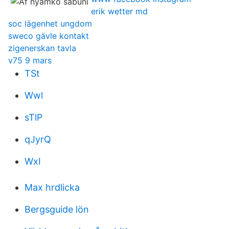
erik wetter md
soc lägenhet ungdom
sweco gävle kontakt
zigenerskan tavla
v75 9 mars
TSt
Wwl
sTlP
qJyrQ
WxI
Max hrdlicka
Bergsguide lön