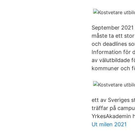
September 2021 S
måste ta ett stor
och deadlines som
Information för d
av välutbildade 
kommuner och förs
ett av Sveriges 
träffar på campus
YrkesAkademin ha
Ut milen 2021