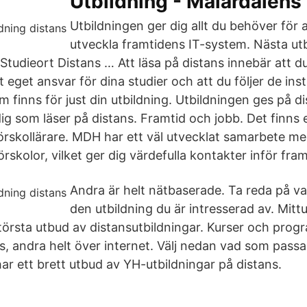
Utbildning - Mälardalens
Utbildningen ger dig allt du behöver för
utveckla framtidens IT-system. Nästa utb
tudieort Distans … Att läsa på distans innebär att 
t eget ansvar för dina studier och att du följer de inst
 finns för just din utbildning. Utbildningen ges på di
ig som läser på distans. Framtid och jobb. Det finns 
förskollärare. MDH har ett väl utvecklat samarbete m
kolor, vilket ger dig värdefulla kontakter inför fram
Andra är helt nätbaserade. Ta reda på va
den utbildning du är intresserad av. Mittu
största utbud av distansutbildningar. Kurser och prog
, andra helt över internet. Välj nedan vad som passar
r ett brett utbud av YH-utbildningar på distans.