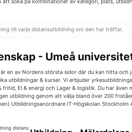
att söka på kombinationer av kategori, plats, utbildn
ning till varje distansutbildning om den har träffar.
enskap - Umeå universite
 är en av Nordens största sidor där du kan hitta och 
ika utbildningar & kurser. Vi erbjuder yrkesutbildning
fritid, El & energi och Lager & logistik. Du har även m
gen utbildning genom att välja bland över 200 friståe
lmen) Utbildningsanordnare IT-Högskolan Stockholm 