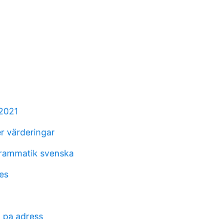
2021
r värderingar
grammatik svenska
es
 pa adress