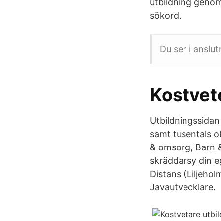
utbildning genom 
sökord.
Du ser i anslut
Kostvet
Utbildningssidan
samt tusentals ol
& omsorg, Barn & 
skräddarsy din e
Distans (Liljeho
Javautvecklare.