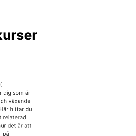
kurser
(
 dig som är
 och växande
är hittar du
t relaterad
ur det är att
r på