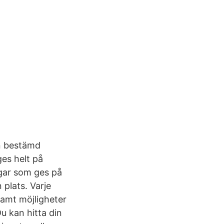
en bestämd
ges helt på
ngar som ges på
 plats. Varje
samt möjligheter
u kan hitta din