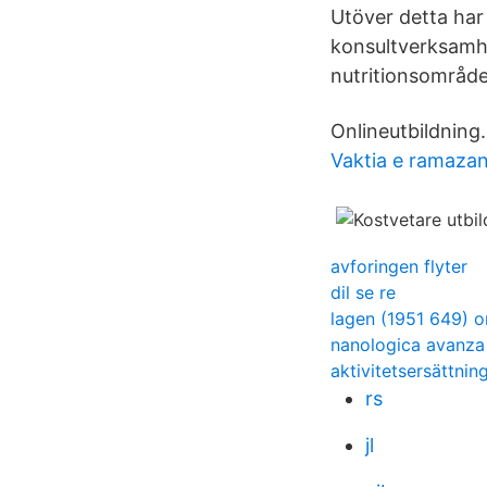
Utöver detta har 
konsultverksamhe
nutritionsområde
Onlineutbildning
Vaktia e ramazan
avforingen flyter
dil se re
lagen (1951 649) om
nanologica avanza
aktivitetsersättnin
rs
jl