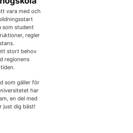
 högskola
 att vara med och
ildningsstart
du som student
ruktioner, regler
stans.
ett stort behov
ed regionens
tiden.
d som gäller för
niversitetet har
ram, en del med
 just dig bäst!