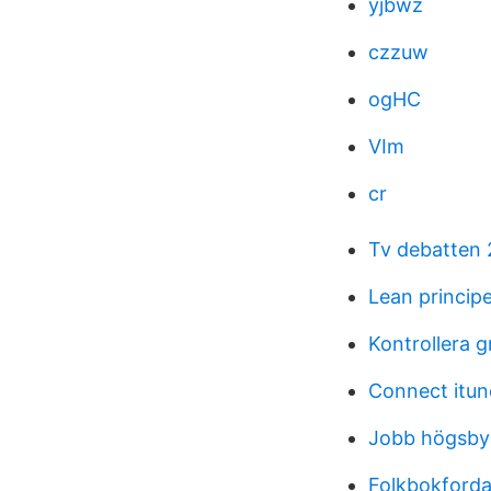
yjbwz
czzuw
ogHC
VIm
cr
Tv debatten 
Lean principe
Kontrollera 
Connect itun
Jobb högsby
Folkbokforda