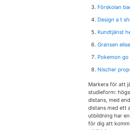
Förskolan b
Design a t sh
Kundtjänst h
Gransen elise
Pokemon go 
Nischer prop
Markera för att 
studieform: högsk
distans, med end
distans med ett a
utbildning har en
för dig att komm