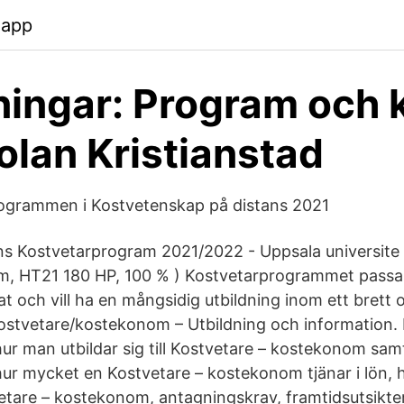
.app
ningar: Program och 
lan Kristianstad
ogrammen i Kostvetenskap på distans 2021
ns Kostvetarprogram 2021/2022 - Uppsala universite 
m, HT21 180 HP, 100 % ) Kostvetarprogrammet passar
at och vill ha en mångsidig utbildning inom ett brett
stvetare/kostekonom – Utbildning och information. H
ur man utbildar sig till Kostvetare – kostekonom sam
ur mycket en Kostvetare – kostekonom tjänar i lön, h
tare – kostekonom, antagningskrav, framtidsutsikte