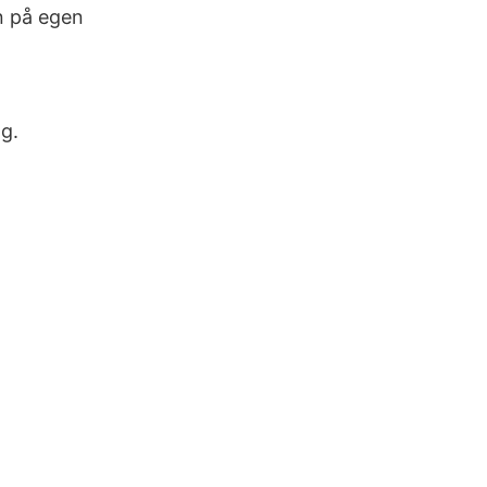
en på egen
g.