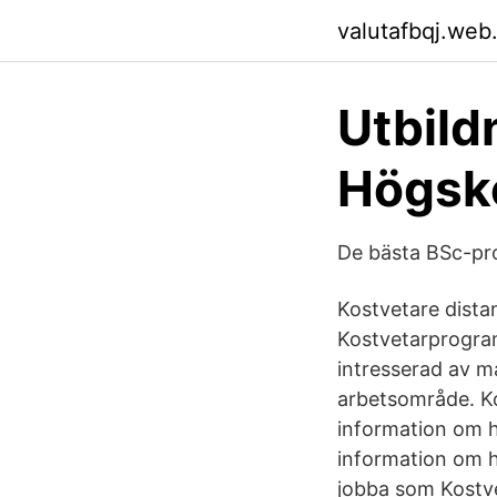
valutafbqj.web
Utbild
Högsko
De bästa BSc-pr
Kostvetare dista
Kostvetarprogra
intresserad av m
arbetsområde. Ko
information om h
information om h
jobba som Kostve