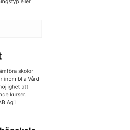
ingstyp eller
t
jämföra skolor
ar inom bl a Vård
öjlighet att
nde kurser.
AB Agil